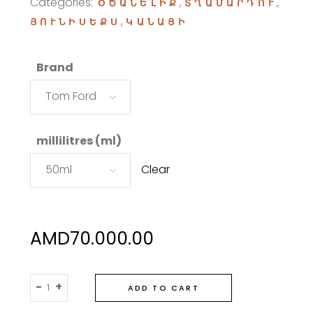
through
Categories:
,
,
ՕԾԱՆԵԼԻՔ
ՏՂԱՄԱՐԴՈՒ
AMD110.000.00
,
ՅՈՒՆԻՍԵՔՍ
ԿԱՆԱՑԻ
Brand
Tom Ford
millilitres (ml)
50ml
Clear
AMD
70.000.00
Tom
-
+
ADD TO CART
Ford