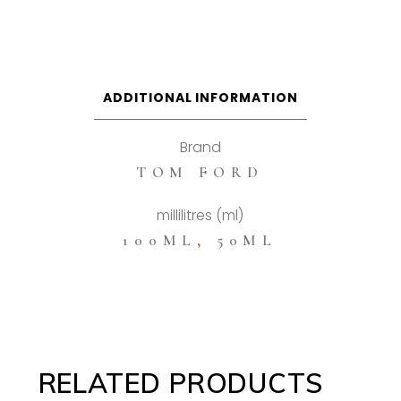
Ombre
Leather
Eau
De
Parfum
ADDITIONAL INFORMATION
quantity
Brand
TOM FORD
millilitres (ml)
100ML
,
50ML
RELATED PRODUCTS