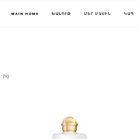
MAIN HOME
ԽԱՆՈՒԹ
ՄԵՐ ՄԱՍԻՆ
ԿԱՊ
Sorted
 -ից
by
popularity
is
This