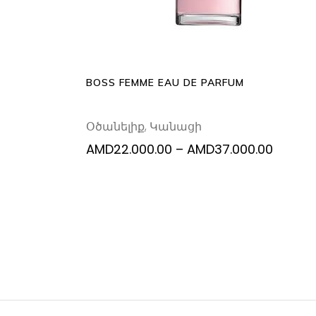
va
T
op
m
b
BOSS FEMME EAU DE PARFUM
c
o
Օծանելիք
,
Կանացի
th
p
Price
AMD
22.000.00
–
AMD
37.000.00
range:
p
AMD22.
throug
AMD37.