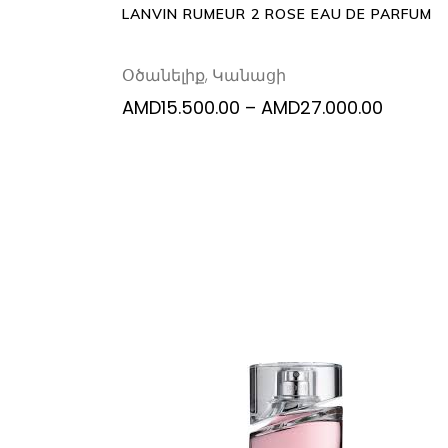
b
LANVIN RUMEUR 2 ROSE EAU DE PARFUM
c
o
Օծանելիք
,
Կանացի
th
p
Price
AMD
15.500.00
–
AMD
27.000.00
range:
p
AMD15.
throug
AMD27.
Th
SELECT OPTIONS
p
h
mu