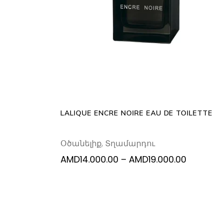
SELECT OPTIONS
p
h
mu
va
T
op
m
b
c
LALIQUE ENCRE NOIRE EAU DE TOILETTE
o
th
Օծանելիք
,
Տղամարդու
p
p
Price
AMD
14.000.00
–
AMD
19.000.00
range:
AMD14.0
through
AMD19.0