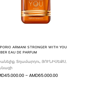
SELECT OPTIONS
product
has
multiple
variants.
The
options
may
be
PORIO ARMANI STRONGER WITH YOU
chosen
BER EAU DE PARFUM
on
ծանելիք
,
Տղամարդու
,
ՅՈՒՆԻՍԵՔՍ
,
the
անացի
product
page
Price
MD
45.000.00
–
AMD
65.000.00
range:
AMD45.000.00
through
AMD65.000.00