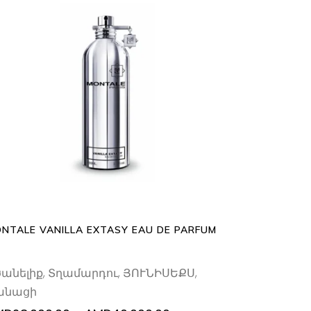
This
SELECT OPTIONS
product
has
multiple
variants.
The
options
may
be
NTALE VANILLA EXTASY EAU DE PARFUM
chosen
on
ծանելիք
,
Տղամարդու
,
ՅՈՒՆԻՍԵՔՍ
,
the
անացի
product
page