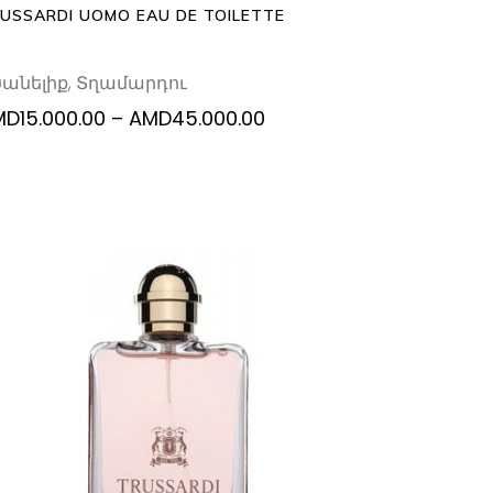
be
USSARDI UOMO EAU DE TOILETTE
chosen
on
ծանելիք
,
Տղամարդու
the
product
Price
MD
15.000.00
–
AMD
45.000.00
range:
page
AMD15.000.00
through
AMD45.000.00
This
SELECT OPTIONS
product
has
multiple