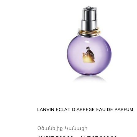
Th
SELECT OPTIONS
p
h
mu
va
T
op
m
b
c
LANVIN ECLAT D’ARPEGE EAU DE PARFUM
o
th
Օծանելիք
,
Կանացի
p
p