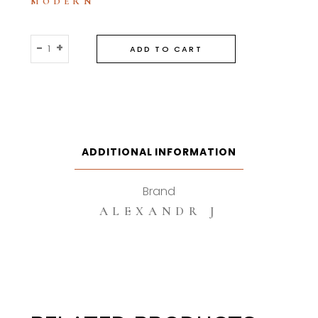
MODERN
Alexandre
-
+
ADD TO CART
J
Mandarine
Sultane
100ml
Eau
De
ADDITIONAL INFORMATION
Parfum
quantity
Brand
ALEXANDR J