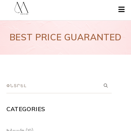
BEST PRICE GUARANTED
CATEGORIES
19
Խնամք
19