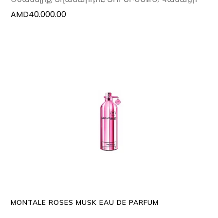
AMD
40.000.00
This
SELECT OPTIONS
produc
has
multipl
variants
The
options
may
MONTALE ROSES MUSK EAU DE PARFUM
be