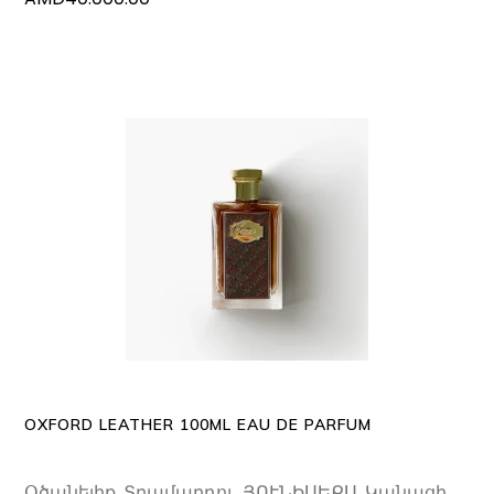
ADD TO CART
OXFORD LEATHER 100ML EAU DE PARFUM
Օծանելիք
,
Տղամարդու
,
ՅՈՒՆԻՍԵՔՍ
,
Կանացի