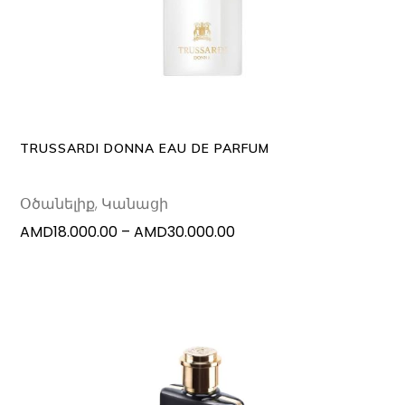
produc
has
multipl
variants
The
options
may
TRUSSARDI DONNA EAU DE PARFUM
be
chosen
Օծանելիք
,
Կանացի
on
Price
AMD
18.000.00
–
AMD
30.000.00
the
range:
produc
AMD18.000.00
page
through
AMD30.000.00