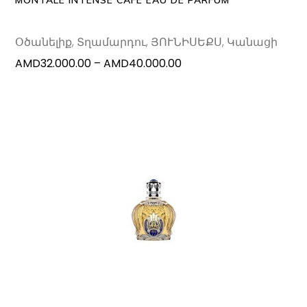
be
chosen
Օծանելիք
,
Տղամարդու
,
ՅՈՒՆԻՍԵՔՍ
,
Կանացի
on
Price
AMD
32.000.00
–
AMD
40.000.00
the
range:
produc
AMD32.000.00
page
through
AMD40.000.00
ADD TO CART