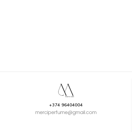
+374 96404004
merciperfume@gmail.com