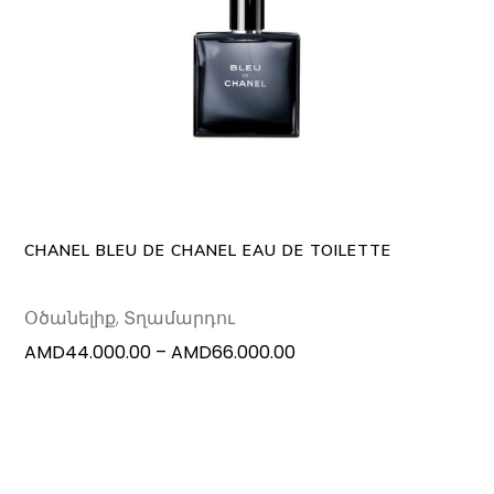
This
SELECT OPTIONS
produc
has
multipl
variants
The
options
may
CHANEL BLEU DE CHANEL EAU DE TOILETTE
be
chosen
Օծանելիք
,
Տղամարդու
on
Price
AMD
44.000.00
–
AMD
66.000.00
the
range:
produc
AMD44.000.00
page
through
AMD66.000.00