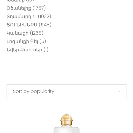
products
1757
Օծանելիք
1757
products
1032
Տղամարդու
1032
products
548
ՅՈՒՆԻՍԵՔՍ
548
products
1268
Կանացի
1268
products
5
Լոգանքի Գել
5
products
1
Նվեր Քարտեր
1
product
Sort by popularity
This
SELECT OPTIONS