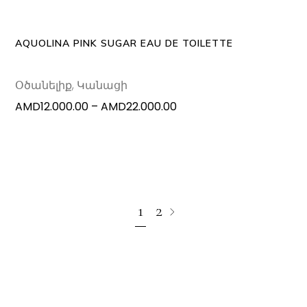
The
options
may
AQUOLINA PINK SUGAR EAU DE TOILETTE
be
chosen
Օծանելիք
,
Կանացի
on
Price
AMD
12.000.00
–
AMD
22.000.00
the
range:
produc
AMD12.000.00
page
through
AMD22.000.00
1
2