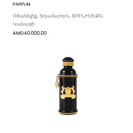
PARFUM
Օծանելիք
,
Տղամարդու
,
ՅՈՒՆԻՍԵՔՍ
,
Կանացի
AMD
40.000.00
ADD TO CART