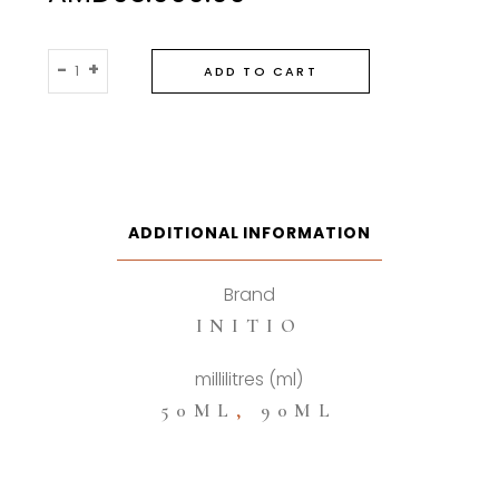
Initio
-
+
ADD TO CART
Musk
Therapy
Extrait
De
Parfum
quantity
ADDITIONAL INFORMATION
Brand
INITIO
millilitres (ml)
50ML
,
90ML