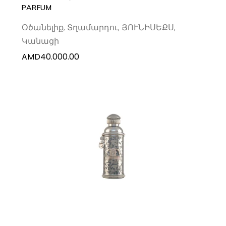
PARFUM
Օծանելիք
,
Տղամարդու
,
ՅՈՒՆԻՍԵՔՍ
,
Կանացի
AMD
40.000.00
ADD TO CART