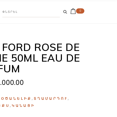
0
 FORD ROSE DE
NE 50ML EAU DE
FUM
5.000.00
:
,
,
ՕԾԱՆԵԼԻՔ
ՏՂԱՄԱՐԴՈՒ
,
ԵՔՍ
ԿԱՆԱՑԻ