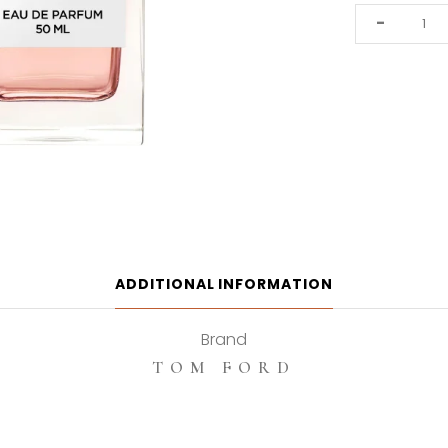
Tom
-
Ford
Rose
De
Chine
50ml
Eau
De
Parfum
quantity
ADDITIONAL INFORMATION
Brand
TOM FORD