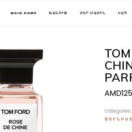
MAIN HOME
ԽԱՆՈՒԹ
ՄԵՐ ՄԱՍԻՆ
ԿԱՊ
TOM
CHI
PAR
AMD
12
Categories
ՅՈՒՆԻՍ