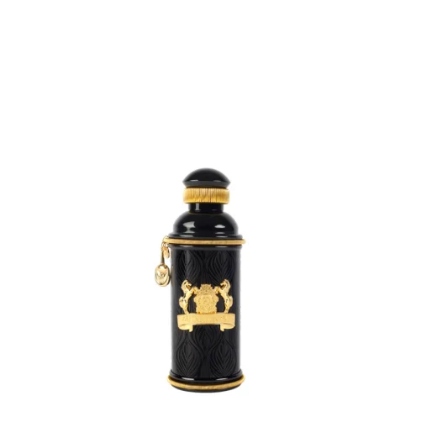
ADD
TO
CART