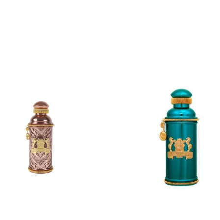
ADD
ADD
TO
TO
CART
CART