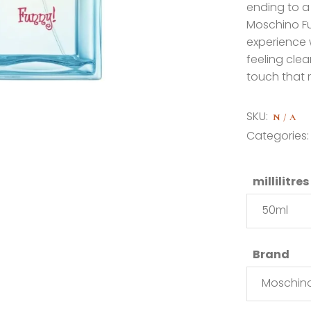
ending to a
Moschino Fun
experience 
feeling clea
touch that 
SKU:
N/A
Categories
millilitres
50ml
Brand
Moschin