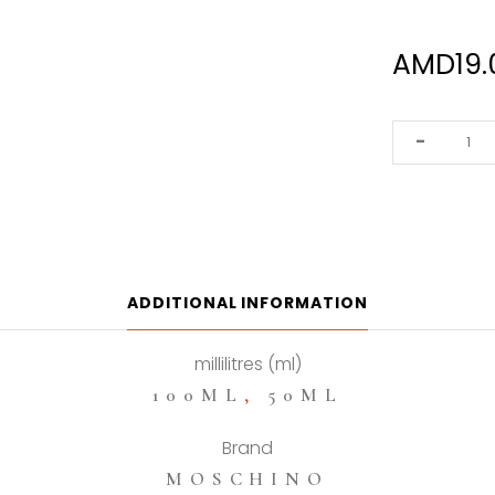
AMD
19
Moschino
-
Funny
Eau
De
Toilette
quantity
ADDITIONAL INFORMATION
millilitres (ml)
100ML
,
50ML
Brand
MOSCHINO