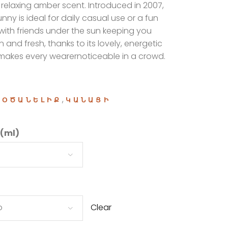
 relaxing amber scent. Introduced in 2007,
ny is ideal for daily casual use or a fun
with friends under the sun keeping you
n and fresh, thanks to its lovely, energetic
makes every wearer
noticeable in a crowd.
:
,
ՕԾԱՆԵԼԻՔ
ԿԱՆԱՑԻ
 (ml)
o
Clear