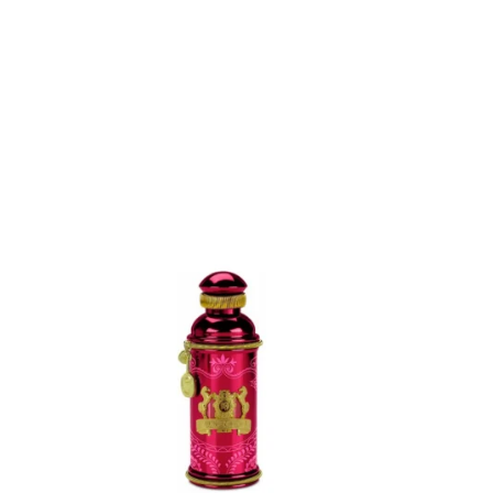
ADD
TO
CART