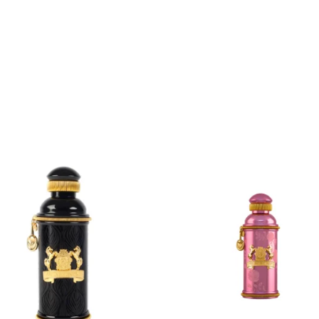
ADD
ADD
TO
TO
CART
CART