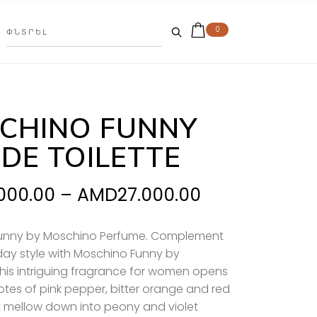
0
CHINO FUNNY
 DE TOILETTE
Price
.000.00
–
AMD
27.000.00
range:
AMD19.000.0
unny by Moschino Perfume. Complement
day style with Moschino Funny by
through
This intriguing fragrance for women opens
AMD27.000.0
notes of pink pepper, bitter orange and red
t mellow down into peony and violet