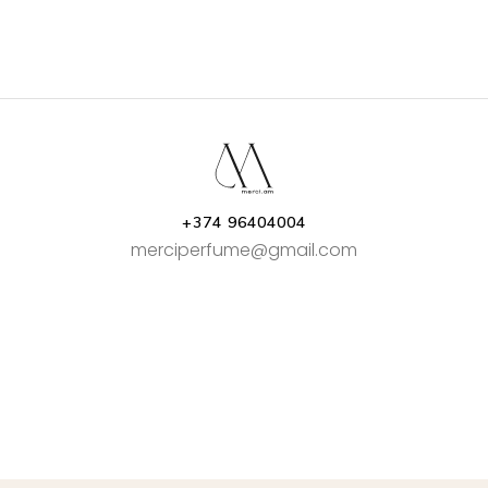
+374 96404004
merciperfume@gmail.com