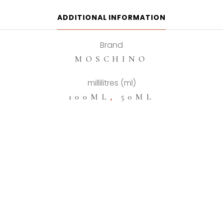
Love
Love
ADDITIONAL INFORMATION
Eau
de
Brand
Toilette
MOSCHINO
quantity
millilitres (ml)
100ML
,
50ML