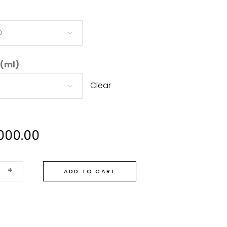
o
 (ml)
Clear
.000.00
+
ADD TO CART