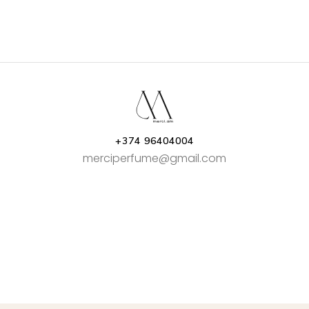
+374 96404004
merciperfume@gmail.com