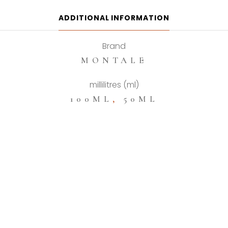
De
Parfum
ADDITIONAL INFORMATION
quantity
Brand
MONTALE
millilitres (ml)
100ML
,
50ML