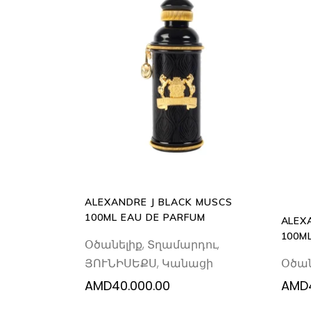
ADD
TO
CART
ALEXANDRE J BLACK MUSCS
100ML EAU DE PARFUM
ALEX
100M
Օծանելիք
,
Տղամարդու
,
Օծան
ՅՈՒՆԻՍԵՔՍ
,
Կանացի
AMD
40.000.00
AMD