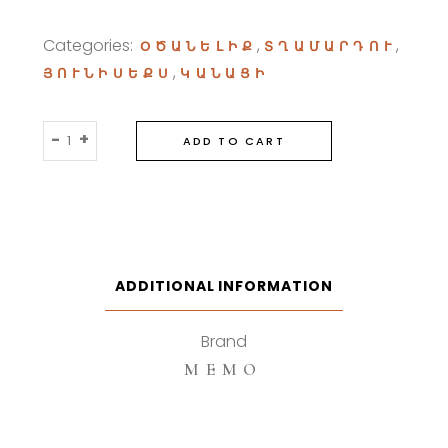
Categories:
,
,
ՕԾԱՆԵԼԻՔ
ՏՂԱՄԱՐԴՈՒ
,
ՅՈՒՆԻՍԵՔՍ
ԿԱՆԱՑԻ
Memo
-
+
ADD TO CART
Marfa
75ml
Eau
De
Parfum
quantity
ADDITIONAL INFORMATION
Brand
MEMO