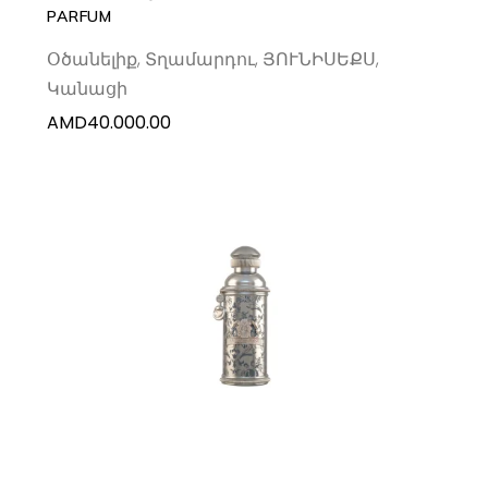
PARFUM
Օծանելիք
,
Տղամարդու
,
ՅՈՒՆԻՍԵՔՍ
,
Կանացի
AMD
40.000.00
ADD TO CART