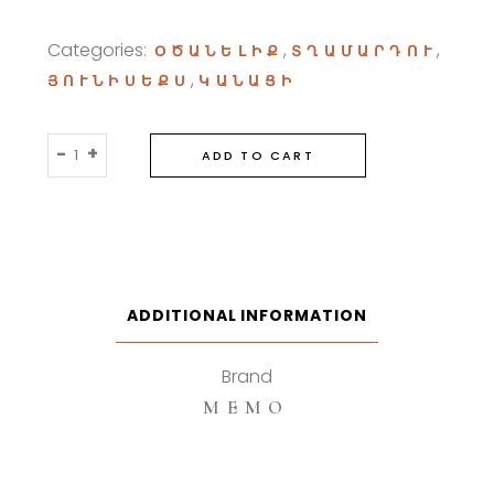
Categories:
,
,
ՕԾԱՆԵԼԻՔ
ՏՂԱՄԱՐԴՈՒ
,
ՅՈՒՆԻՍԵՔՍ
ԿԱՆԱՑԻ
Memo
-
+
ADD TO CART
Irish
Leather
Eau
De
Parfum
75ml
ADDITIONAL INFORMATION
quantity
Brand
MEMO