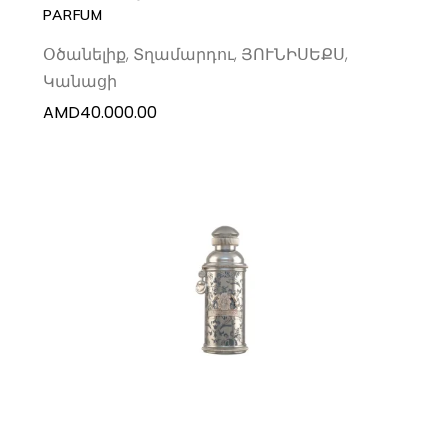
PARFUM
Օծանելիք
,
Տղամարդու
,
ՅՈՒՆԻՍԵՔՍ
,
Կանացի
AMD
40.000.00
ADD TO CART