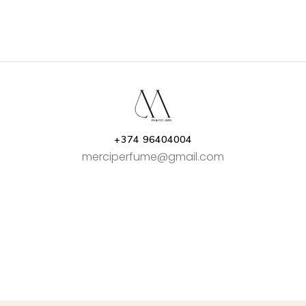
+374 96404004
merciperfume@gmail.com