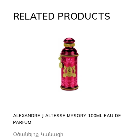
RELATED PRODUCTS
ADD TO CART
ALEXANDRE J ALTESSE MYSORY 100ML EAU DE
PARFUM
Օծանելիք
,
Կանացի