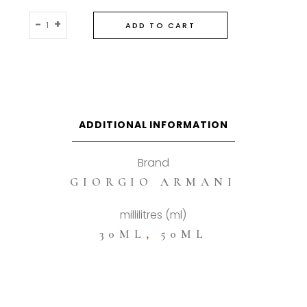
Giorgio
-
+
ADD TO CART
Armani
Si
Intense
Eau
De
Parfum
ADDITIONAL INFORMATION
quantity
Brand
GIORGIO ARMANI
millilitres (ml)
30ML
,
50ML