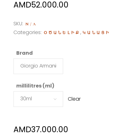
Price
AMD
52.000.00
range:
AMD37.000.00
SKU:
N/A
through
Categories:
,
ՕԾԱՆԵԼԻՔ
ԿԱՆԱՑԻ
AMD52.000.00
Brand
Giorgio Armani
millilitres (ml)
30ml
Clear
AMD
37.000.00