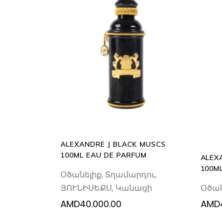
ADD
TO
CART
ALEXANDRE J BLACK MUSCS
100ML EAU DE PARFUM
ALEX
100M
Օծանելիք
,
Տղամարդու
,
Օծան
ՅՈՒՆԻՍԵՔՍ
,
Կանացի
AMD
40.000.00
AMD