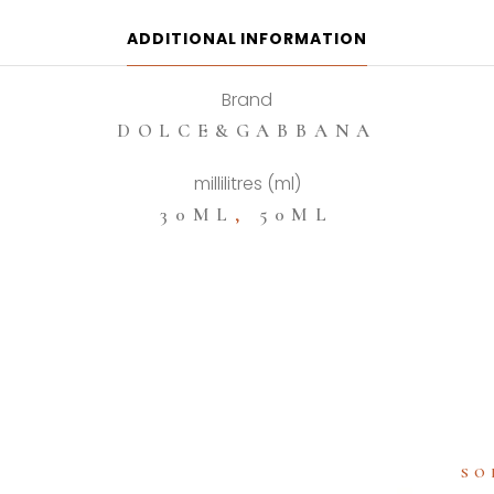
Parfum
quantity
ADDITIONAL INFORMATION
Brand
DOLCE&GABBANA
millilitres (ml)
30ML
,
50ML
SO