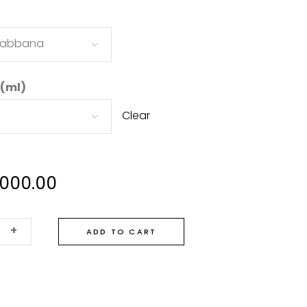
Gabbana
 (ml)
Clear
.000.00
bana
+
ADD TO CART