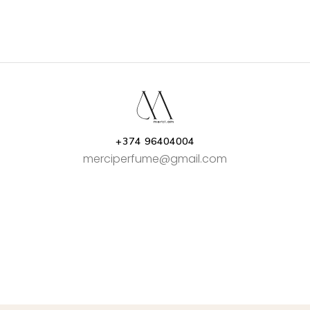
+374 96404004
merciperfume@gmail.com