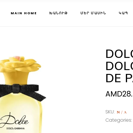
MAIN HOME
ԽԱՆՈՒԹ
ՄԵՐ ՄԱՍԻՆ
ԿԱՊ
DOL
DOL
DE 
AMD
28
SKU:
N/A
Categories