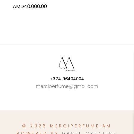
AMD
40.000.00
+374 96404004
merciperfume@gmail.com
© 2026 MERCIPERFUME.AM
POWERED BY
DAVEL CREATIVE