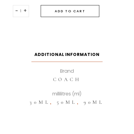
Coach
-
+
ADD TO CART
Wild
Rose
Eau
De
Parfum
quantity
ADDITIONAL INFORMATION
Brand
COACH
millilitres (ml)
30ML
,
50ML
,
90ML