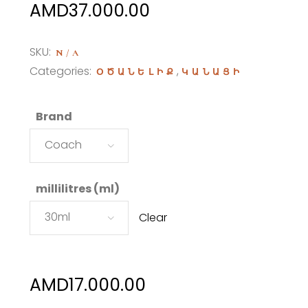
Price
AMD
37.000.00
range:
AMD17.000.00
SKU:
N/A
through
Categories:
,
ՕԾԱՆԵԼԻՔ
ԿԱՆԱՑԻ
AMD37.000.00
Brand
Coach
millilitres (ml)
30ml
Clear
AMD
17.000.00