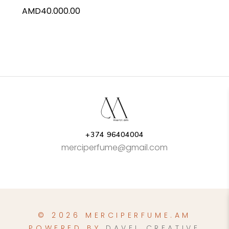
AMD
40.000.00
+374 96404004
merciperfume@gmail.com
© 2026 MERCIPERFUME.AM
POWERED BY
DAVEL CREATIVE