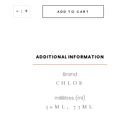
Chloe
-
+
ADD TO CART
No
Made
Eau
De
Parfum
quantity
ADDITIONAL INFORMATION
Brand
CHLOE
millilitres (ml)
50ML
,
75ML