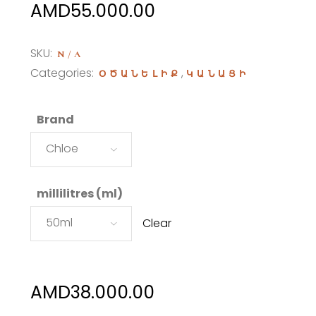
Price
AMD
55.000.00
range:
AMD38.000.00
SKU:
N/A
through
Categories:
,
ՕԾԱՆԵԼԻՔ
ԿԱՆԱՑԻ
AMD55.000.00
Brand
Chloe
millilitres (ml)
50ml
Clear
AMD
38.000.00