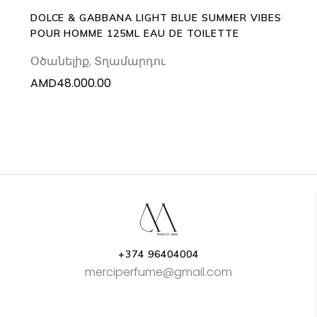
DOLCE & GABBANA LIGHT BLUE SUMMER VIBES
POUR HOMME 125ML EAU DE TOILETTE
Օծանելիք
,
Տղամարդու
AMD
48.000.00
+374 96404004
merciperfume@gmail.com