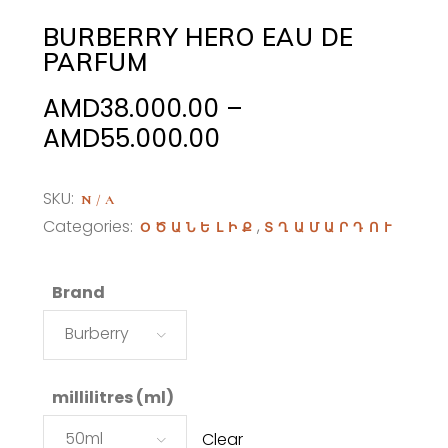
BURBERRY HERO EAU DE
PARFUM
AMD
38.000.00
–
Price
AMD
55.000.00
range:
AMD38.000.00
SKU:
N/A
through
Categories:
,
ՕԾԱՆԵԼԻՔ
ՏՂԱՄԱՐԴՈՒ
AMD55.000.00
Brand
Burberry
millilitres (ml)
50ml
Clear