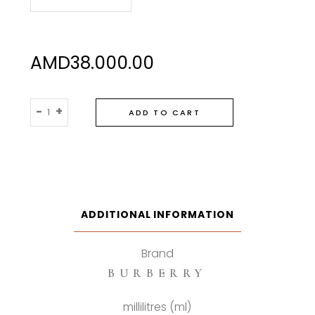
AMD
38.000.00
Burberry
-
+
ADD TO CART
Hero
Eau
De
Parfum
quantity
ADDITIONAL INFORMATION
Brand
BURBERRY
millilitres (ml)