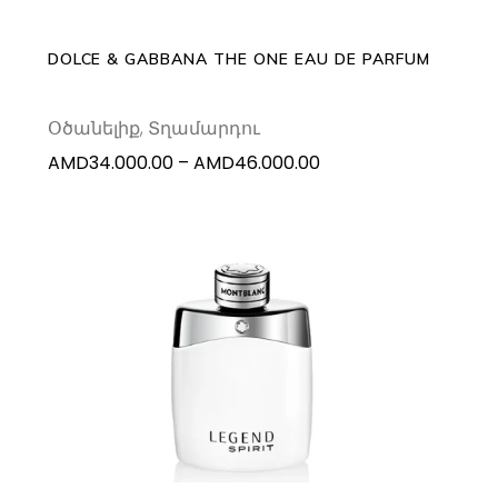
options
may
DOLCE & GABBANA THE ONE EAU DE PARFUM
be
chosen
Օծանելիք
,
Տղամարդու
on
Price
AMD
34.000.00
–
AMD
46.000.00
the
range:
product
AMD34.000.00
page
through
AMD46.000.00
This
SELECT OPTIONS
product
has
multiple
variants.
The