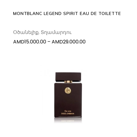
options
may
MONTBLANC LEGEND SPIRIT EAU DE TOILETTE
be
chosen
Օծանելիք
,
Տղամարդու
on
Price
AMD
15.000.00
–
AMD
29.000.00
the
range:
product
AMD15.000.00
page
through
AMD29.000.00
ADD TO CART