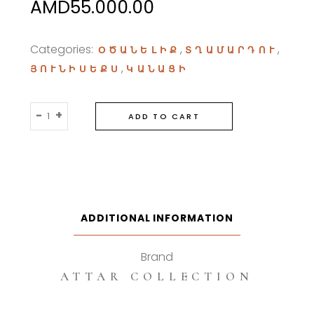
AMD
55.000.00
Categories:
,
,
ՕԾԱՆԵԼԻՔ
ՏՂԱՄԱՐԴՈՒ
,
ՅՈՒՆԻՍԵՔՍ
ԿԱՆԱՑԻ
Attar
-
+
ADD TO CART
Collection
Khaltat
Night
100ml
Eau
De
ADDITIONAL INFORMATION
Parfum
quantity
Brand
ATTAR COLLECTION