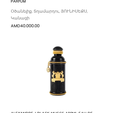
PARFUM
Օծանելիք
,
Տղամարդու
,
ՅՈՒՆԻՍԵՔՍ
,
Կանացի
AMD
40.000.00
ADD TO CART