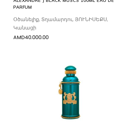
ALEXANDRE J BLACK MUSCS 100ML EAU DE
PARFUM
Օծանելիք
,
Տղամարդու
,
ՅՈՒՆԻՍԵՔՍ
,
Կանացի
AMD
40.000.00
ADD TO CART