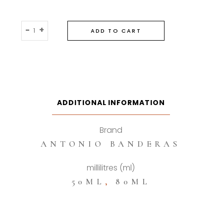
Antonio
-
+
ADD TO CART
Banderas
Blue
Seduction
Eau
De
Toilette
ADDITIONAL INFORMATION
quantity
Brand
ANTONIO BANDERAS
millilitres (ml)
50ML
,
80ML