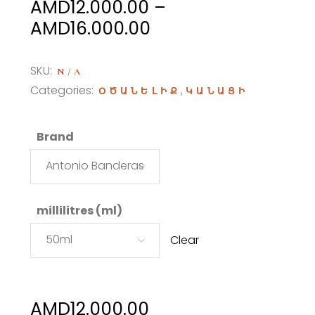
AMD
12.000.00
–
Price
AMD
16.000.00
range:
AMD12.000.00
SKU:
N/A
through
Categories:
,
ՕԾԱՆԵԼԻՔ
ԿԱՆԱՑԻ
AMD16.000.00
Brand
Antonio Banderas
millilitres (ml)
50ml
Clear
AMD
12.000.00