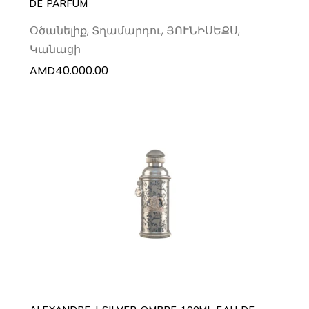
DE PARFUM
Օծանելիք
,
Տղամարդու
,
ՅՈՒՆԻՍԵՔՍ
,
Կանացի
AMD
40.000.00
ADD TO CART