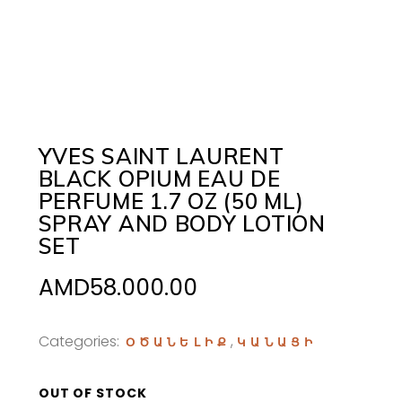
YVES SAINT LAURENT
BLACK OPIUM EAU DE
PERFUME 1.7 OZ (50 ML)
SPRAY AND BODY LOTION
SET
AMD
58.000.00
Categories:
,
ՕԾԱՆԵԼԻՔ
ԿԱՆԱՑԻ
OUT OF STOCK