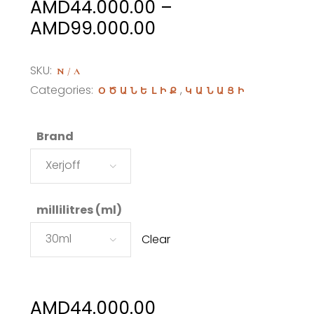
AMD
44.000.00
–
Price
AMD
99.000.00
range:
AMD44.000.00
SKU:
N/A
through
Categories:
,
ՕԾԱՆԵԼԻՔ
ԿԱՆԱՑԻ
AMD99.000.00
Brand
Xerjoff
millilitres (ml)
30ml
Clear
AMD
44.000.00