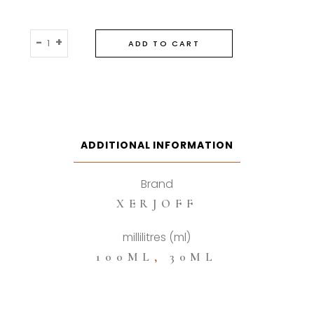
Xerjoff
-
+
ADD TO CART
Casamorati
Bouquet
Ideale
Eau
De
Parfum
ADDITIONAL INFORMATION
quantity
Brand
XERJOFF
millilitres (ml)
100ML
,
30ML