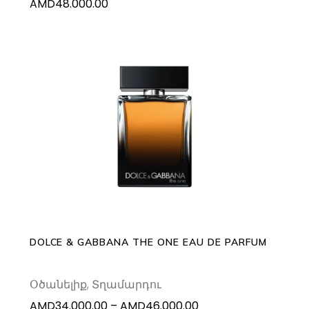
AMD
48.000.00
This
SELECT OPTIONS
product
has
multiple
variants.
The
options
may
DOLCE & GABBANA THE ONE EAU DE PARFUM
be
chosen
Օծանելիք
,
Տղամարդու
on
Price
AMD
34.000.00
–
AMD
46.000.00
the