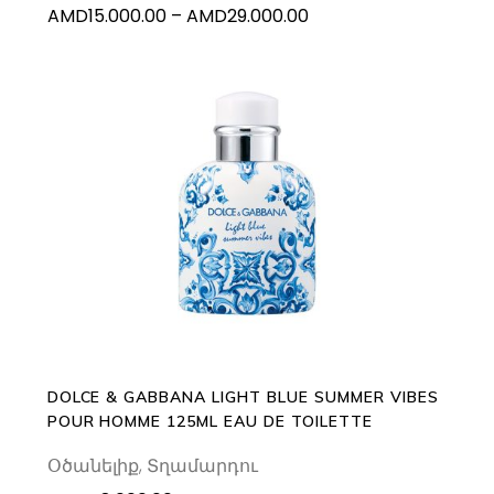
Price
AMD
15.000.00
–
AMD
29.000.00
the
range:
product
AMD15.000.00
page
through
AMD29.000.00
ADD TO CART
DOLCE & GABBANA LIGHT BLUE SUMMER VIBES
POUR HOMME 125ML EAU DE TOILETTE
Օծանելիք
,
Տղամարդու