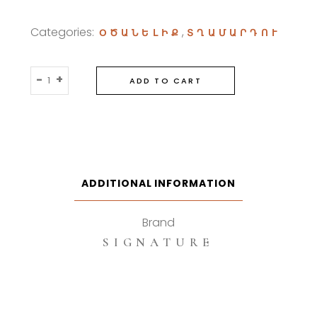
Categories:
,
ՕԾԱՆԵԼԻՔ
ՏՂԱՄԱՐԴՈՒ
Signature
-
+
ADD TO CART
Homme
100ml
Eau
De
Parfum
quantity
ADDITIONAL INFORMATION
Brand
SIGNATURE