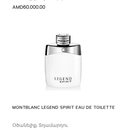
AMD
60.000.00
This
SELECT OPTIONS
product
has
multiple
variants.
The
options
may
MONTBLANC LEGEND SPIRIT EAU DE TOILETTE
be
chosen
Օծանելիք
,
Տղամարդու
on