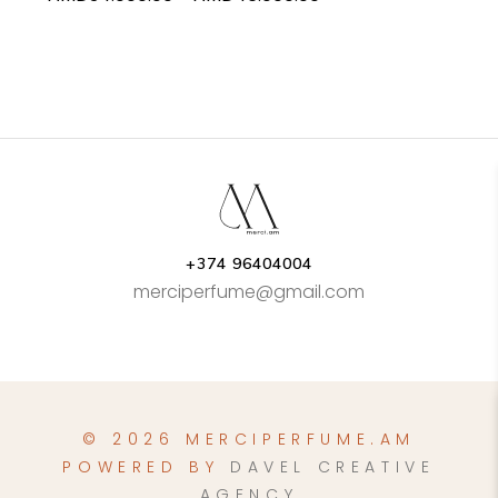
range:
product
AMD34.000.00
page
through
AMD46.000.00
+374 96404004
merciperfume@gmail.com
© 2026 MERCIPERFUME.AM
POWERED BY
DAVEL CREATIVE
AGENCY