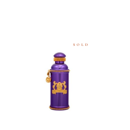
SOLD
READ
MORE