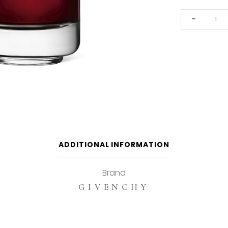
Givenchy
-
LInterdit
Rouge
80ml
Eau
De
Parfum
quantity
ADDITIONAL INFORMATION
Brand
GIVENCHY