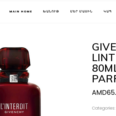
MAIN HOME
ԽԱՆՈՒԹ
ՄԵՐ ՄԱՍԻՆ
ԿԱՊ
GIV
LIN
80M
PAR
AMD
65
Categories