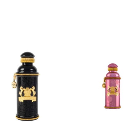
ADD
ADD
TO
TO
CART
CART