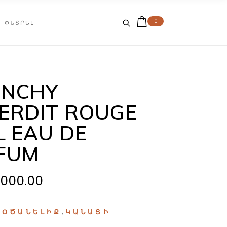
0
ENCHY
TERDIT ROUGE
L EAU DE
FUM
.000.00
:
,
ՕԾԱՆԵԼԻՔ
ԿԱՆԱՑԻ