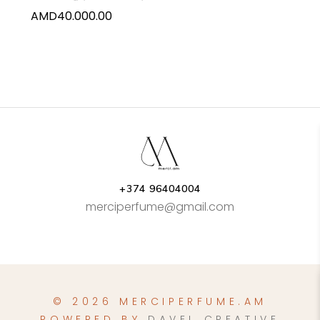
AMD
40.000.00
+374 96404004
merciperfume@gmail.com
© 2026 MERCIPERFUME.AM
POWERED BY
DAVEL CREATIVE