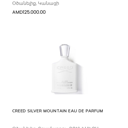
Օծանելիք
,
Կանացի
AMD
125.000.00
This
SELECT OPTIONS
product
has
multiple
variants.
The
options
may
CREED SILVER MOUNTAIN EAU DE PARFUM
be
chosen