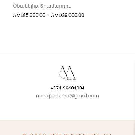
chosen
Օծանելիք
,
Տղամարդու
on
Price
AMD
15.000.00
–
AMD
29.000.00
the
range:
product
AMD15.000.00
page
through
AMD29.000.00
+374 96404004
merciperfume@gmail.com