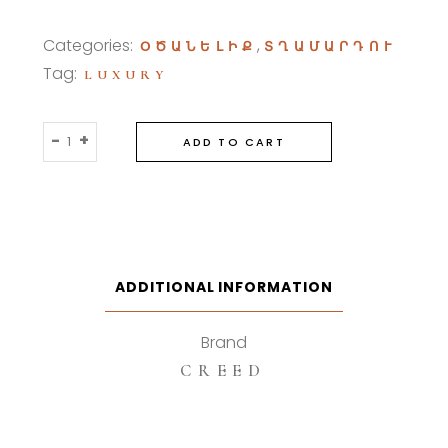
Categories:
,
ՕԾԱՆԵԼԻՔ
ՏՂԱՄԱՐԴՈՒ
Tag:
LUXURY
Creed
-
+
ADD TO CART
Viking
100ml
Eau
De
Parfum
quantity
ADDITIONAL INFORMATION
Brand
CREED