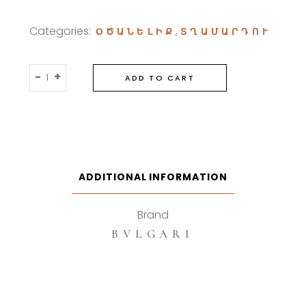
Categories:
,
ՕԾԱՆԵԼԻՔ
ՏՂԱՄԱՐԴՈՒ
Bvlgari
-
+
ADD TO CART
Aqva
50ml
Eau
De
Toilette
quantity
ADDITIONAL INFORMATION
Brand
BVLGARI