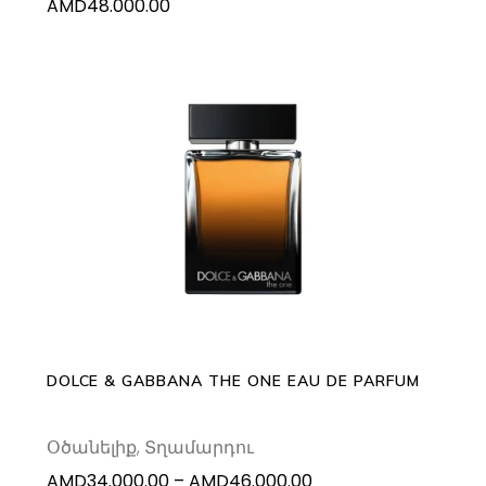
AMD
48.000.00
This
SELECT OPTIONS
product
has
multiple
variants.
The
options
may
DOLCE & GABBANA THE ONE EAU DE PARFUM
be
chosen
Օծանելիք
,
Տղամարդու
on
Price
AMD
34.000.00
–
AMD
46.000.00
the