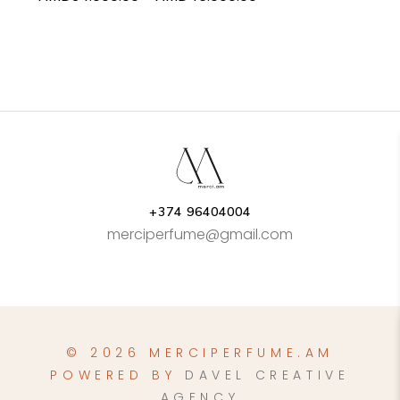
range:
product
AMD34.000.00
page
through
AMD46.000.00
+374 96404004
merciperfume@gmail.com
© 2026 MERCIPERFUME.AM
POWERED BY
DAVEL CREATIVE
AGENCY