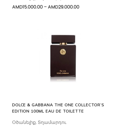
on
Price
AMD
15.000.00
–
AMD
29.000.00
the
range:
product
AMD15.000.00
page
through
AMD29.000.00
ADD TO CART
DOLCE & GABBANA THE ONE COLLECTOR’S
EDITION 100ML EAU DE TOILETTE
Օծանելիք
,
Տղամարդու