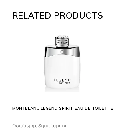
RELATED PRODUCTS
This
SELECT OPTIONS
product
has
multiple
variants.
The
options
may
MONTBLANC LEGEND SPIRIT EAU DE TOILETTE
be
chosen
Օծանելիք
,
Տղամարդու