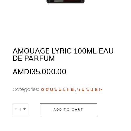
AMOUAGE LYRIC 100ML EAU
DE PARFUM
AMD
135.000.00
Categories:
,
ՕԾԱՆԵԼԻՔ
ԿԱՆԱՑԻ
Amouage
-
+
ADD TO CART
Lyric
100ml
Eau